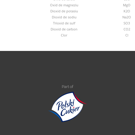
Oxid de magneziu
MgO
Dioxid de potasiu
K2O
Dioxid de sodiu
Na2O
Trioxid de sulf
SO3
Dioxid de carbon
CO2
Clor
Cl
Part of