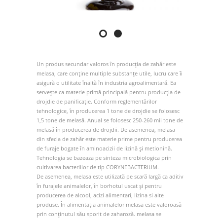
Un produs secundar valoros în producția de zahăr este
melasa, care conține multiple substanțe utile, lucru care îi
asigură o utilitate înaltă în industria agroalimentară. Ea
servește ca materie primă principală pentru producția de
drojdie de panificație. Conform reglementărilor
tehnologice, în producerea 1 tone de drojdie se folosesc
1,5 tone de melasă. Anual se folosesc 250-260 mii tone de
melasă în producerea de drojdii. De asemenea, melasa
din sfecla de zahăr este materie prime pentru producerea
de furaje bogate în aminoacizii de lizină și metionină.
Tehnologia se bazeaza pe sinteza microbiologica prin
cultivarea bacteriilor de tip CORYNEBACTERIUM.
De asemenea, melasa este utilizată pe scară largă ca aditiv
în furajele animalelor, în borhotul uscat și pentru
producerea de alcool, acizi alimentari, lizina si alte
рroduse. În alimentația animalelor melasa este valoroasă
prin conținutul său sporit de zaharoză. melasa se