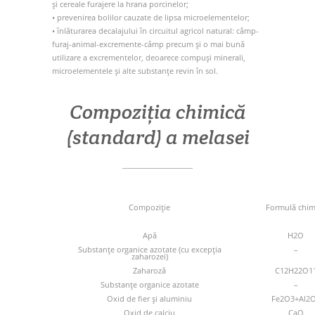
și cereale furajere la hrana porcinelor;
• prevenirea bolilor cauzate de lipsa microelementelor;
• înlăturarea decalajului în circuitul agricol natural: câmp-
furaj-animal-excremente-câmp precum și o mai bună
utilizare a excrementelor, deoarece compuși minerali,
microelementele și alte substanțe revin în sol.
Compoziția chimică
(standard) a melasei
Compoziție
Formulă chim
Apă
H2O
Substanțe organice azotate (cu excepția
–
zaharozei)
Zaharoză
C12H22O1
Substanțe organice azotate
–
Oxid de fier și aluminiu
Fe2O3+Al2
Oxid de calciu
CaO