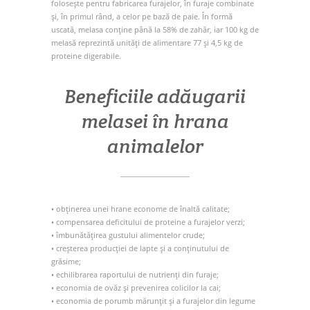
folosește pentru fabricarea furajelor, în furaje combinate
și, în primul rând, a celor pe bază de paie. În formă
uscată, melasa conține până la 58% dе zahăr, iar 100 kg de
melasă reprezintă unități de alimentare 77 și 4,5 kg de
proteine digerabile.
Beneficiile adăugarii
melasei în hrana
animalelor
• obținerea unei hrane econome de înaltă calitate;
• compensarea deficitului de proteine a furajelor verzi;
• îmbunătățirea gustului alimentelor crude;
• creșterea producției de lapte și a conținutului de
grăsime;
• echilibrarea raportului de nutrienți din furaje;
• economia de ovăz și prevenirea colicilor la cai;
• economia de porumb mărunțit și a furajelor din legume